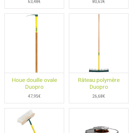
63,48€
80,63€
Houe douille ovale
Râteau polymère
Duopro
Duopro
47,95€
26,68€