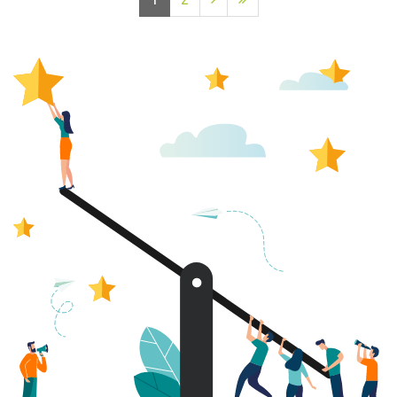
active
numéro
suivante
page
2