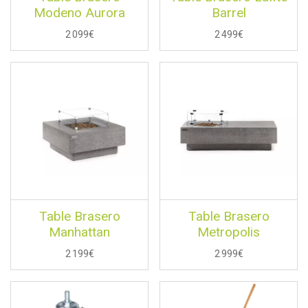
Modeno Aurora
Barrel
2 099€
2 499€
Table Brasero
Table Brasero
Manhattan
Metropolis
2 199€
2 999€