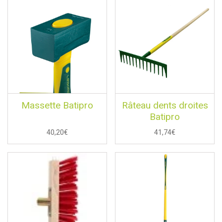
Massette Batipro
Râteau dents droites
Batipro
40,20€
41,74€